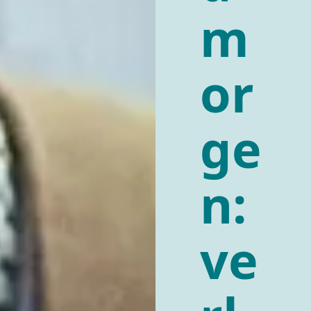
m
or
ge
n:
ve