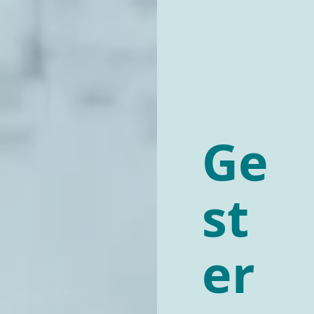
Ge
st
er