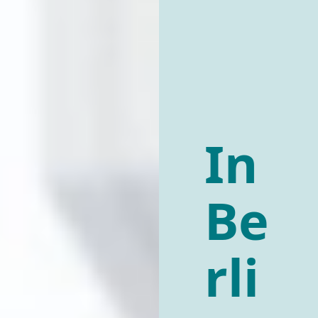
In
Be
rli