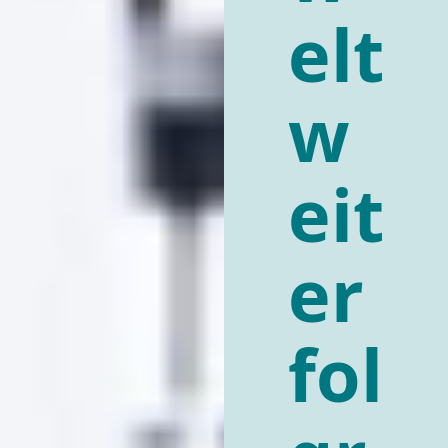
elt
w
eit
er
fol