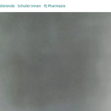
dierende
Schüler:innen
PJ Pharmazie